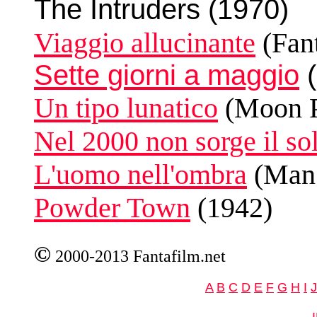
The Intruders (1970)
Viaggio allucinante
(Fant
Sette giorni a maggio
(
Un tipo lunatico
(Moon P
Nel 2000 non sorge il so
L'uomo nell'ombra
(Man 
Powder Town
(1942)
©
2000-2013 Fantafilm.net
A
B
C
D
E
F
G
H
I
J