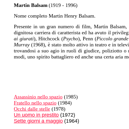
Martin Balsam
(1919 - 1996)
Nome completo Martin Henry Balsam.
Presente in un gran numero di film, Martin Balsam, p
dignitosa carriera di caratterista ed ha avuto il privile
ai giurati
), Hitchcock (
Psycho
), Penn (
Piccolo grand
Murray
(1968), è stato molto attivo in teatro e in tele
trovandosi a suo agio in ruoli di giudice, poliziotto 
modi, uno spirito battagliero ed anche una certa aria m
Assassinio nello spazio
(1985)
Fratello nello spazio
(1984)
Occhi dalle stelle
(1978)
Un uomo in prestito
(1972)
Sette giorni a maggio
(1964)