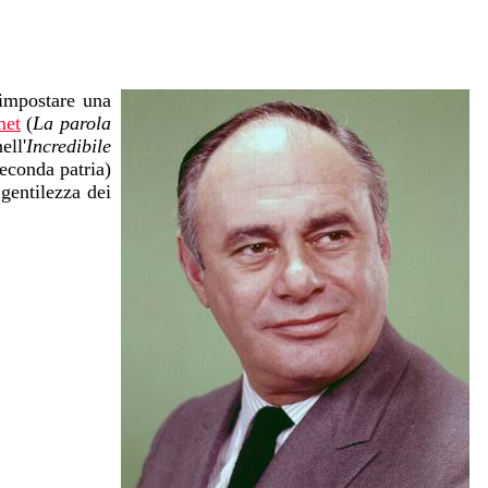
 impostare una
met
(
La parola
ell'
Incredibile
seconda patria)
gentilezza dei