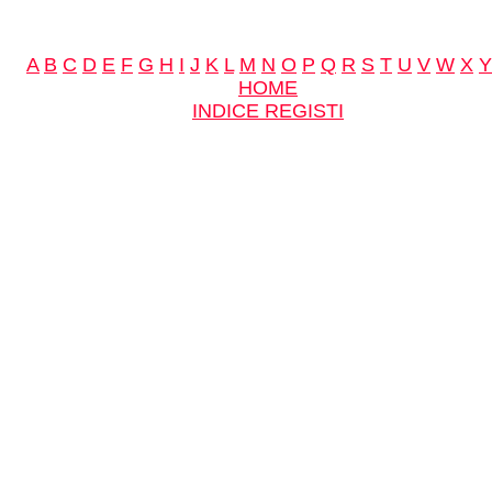
A
B
C
D
E
F
G
H
I
J
K
L
M
N
O
P
Q
R
S
T
U
V
W
X
Y
HOME
INDICE REGISTI