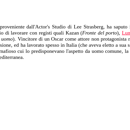
roveniente dall'Actor's Studio di Lee Strasberg, ha saputo
gio di lavorare con registi quali Kazan (
Fronte del porto
),
Lu
e uomo
). Vincitore di un Oscar come attore non protagonista n
visione, ed ha lavorato spesso in Italia (che aveva eletto a sua 
o mafioso cui lo predisponevano l'aspetto da uomo comune, la 
editerranea.